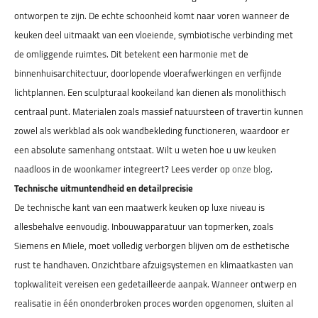
ontworpen te zijn. De echte schoonheid komt naar voren wanneer de
keuken deel uitmaakt van een vloeiende, symbiotische verbinding met
de omliggende ruimtes. Dit betekent een harmonie met de
binnenhuisarchitectuur, doorlopende vloerafwerkingen en verfijnde
lichtplannen. Een sculpturaal kookeiland kan dienen als monolithisch
centraal punt. Materialen zoals massief natuursteen of travertin kunnen
zowel als werkblad als ook wandbekleding functioneren, waardoor er
een absolute samenhang ontstaat. Wilt u weten hoe u uw keuken
naadloos in de woonkamer integreert? Lees verder op
onze blog
.
Technische uitmuntendheid en detailprecisie
De technische kant van een maatwerk keuken op luxe niveau is
allesbehalve eenvoudig. Inbouwapparatuur van topmerken, zoals
Siemens en Miele, moet volledig verborgen blijven om de esthetische
rust te handhaven. Onzichtbare afzuigsystemen en klimaatkasten van
topkwaliteit vereisen een gedetailleerde aanpak. Wanneer ontwerp en
realisatie in één ononderbroken proces worden opgenomen, sluiten al