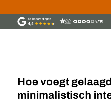
8/10
Collectie
Projecten
Onz
Hoe voegt gelaagde
minimalistisch int