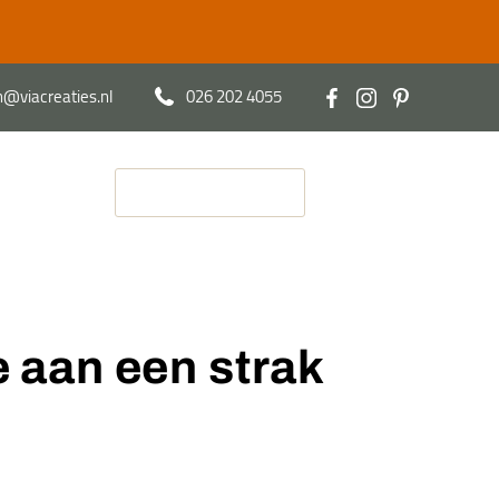
@viacreaties.nl
026 202 4055
Contact
Afspraak maken
e aan een strak