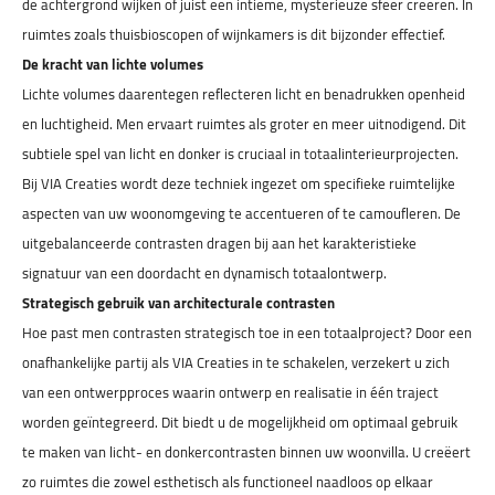
de achtergrond wijken of juist een intieme, mysterieuze sfeer creëren. In
ruimtes zoals thuisbioscopen of wijnkamers is dit bijzonder effectief.
De kracht van lichte volumes
Lichte volumes daarentegen reflecteren licht en benadrukken openheid
en luchtigheid. Men ervaart ruimtes als groter en meer uitnodigend. Dit
subtiele spel van licht en donker is cruciaal in totaalinterieurprojecten.
Bij VIA Creaties wordt deze techniek ingezet om specifieke ruimtelijke
aspecten van uw woonomgeving te accentueren of te camoufleren. De
uitgebalanceerde contrasten dragen bij aan het karakteristieke
signatuur van een doordacht en dynamisch totaalontwerp.
Strategisch gebruik van architecturale contrasten
Hoe past men contrasten strategisch toe in een totaalproject? Door een
onafhankelijke partij als VIA Creaties in te schakelen, verzekert u zich
van een ontwerpproces waarin ontwerp en realisatie in één traject
worden geïntegreerd. Dit biedt u de mogelijkheid om optimaal gebruik
te maken van licht- en donkercontrasten binnen uw woonvilla. U creëert
zo ruimtes die zowel esthetisch als functioneel naadloos op elkaar