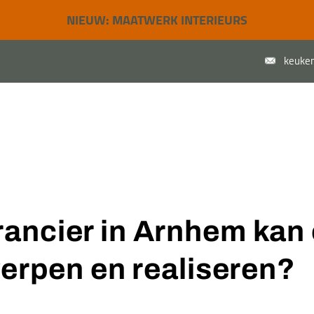
NIEUW: MAATWERK INTERIEURS
keuken
e werkwijze
Over ons
ancier in Arnhem kan 
werpen en realiseren?