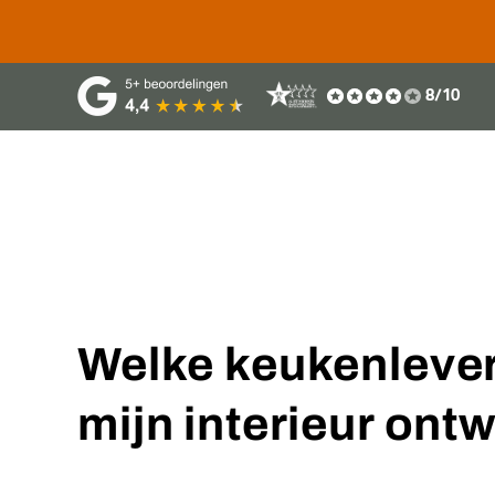
8/10
Collectie
Projecten
Onz
Welke keukenlever
mijn interieur ont